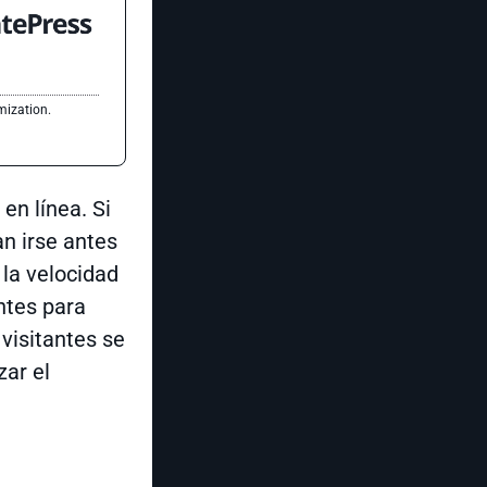
mization.
en línea. Si
an irse antes
 la velocidad
ntes para
 visitantes se
zar el