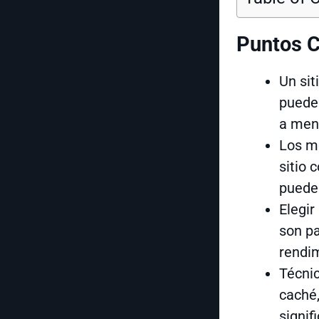
Puntos C
Un sit
puede 
a men
Los m
sitio 
puede
Elegir
son p
rendi
Técni
caché,
signif