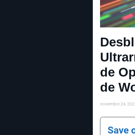
Desbl
Ultra
de Op
de W
noviembre 24, 202
Save 