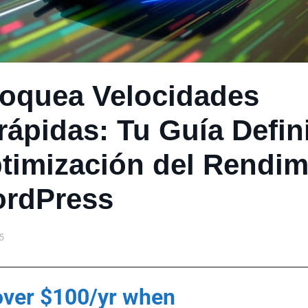
oquea Velocidades
rrápidas: Tu Guía Defin
timización del Rendim
ordPress
5
over $100/yr when