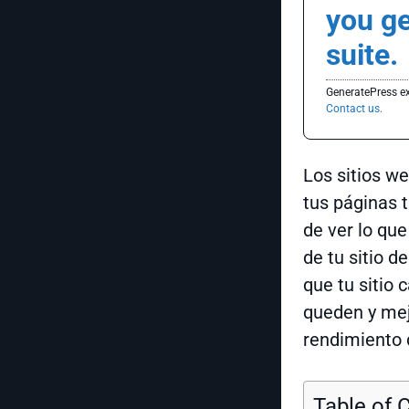
you g
suite.
GeneratePress exp
Contact us.
Los sitios we
tus páginas 
de ver lo que
de tu sitio 
que tu sitio 
queden y mej
rendimiento 
Table of 