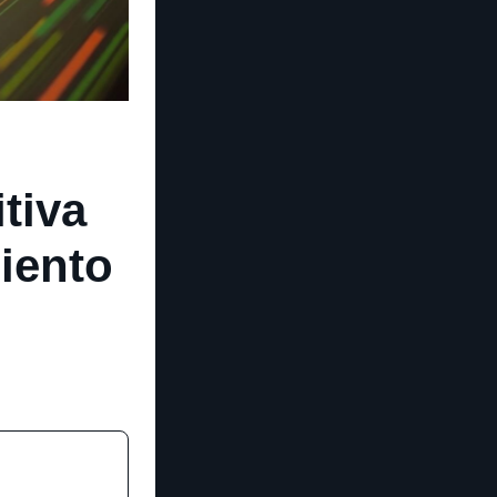
itiva
iento