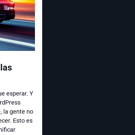
 las
ue esperar. Y
ordPress
, la gente no
ecer. Esto es
ificar