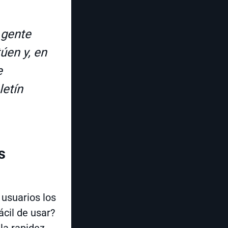
 gente
úen y, en
e
letín
s
usuarios los
ácil de usar?
la rapidez