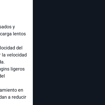
sados y
carga lentos
locidad del
r la velocidad
da.
ugins ligeros
del
namiento en
dan a reducir