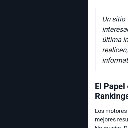
Un sitio
interesa
última i
realicen
informat
El Papel 
Rankings
Los motores 
mejores resul
No mucho. De