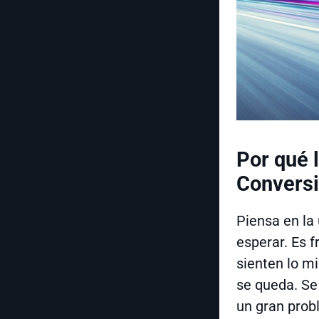
Por qué l
Convers
Piensa en la 
esperar. Es f
sienten lo m
se queda. Se
un gran probl