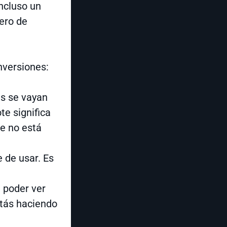
ncluso un
ero de
nversiones:
es se vayan
te significa
e no está
 de usar. Es
e poder ver
stás haciendo