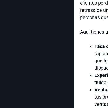
clientes per
retraso de u
personas qu
Aquí tienes u
Tasa 
rápida
que la
dispue
Experi
fluido
Ventas
tus pr
ventas