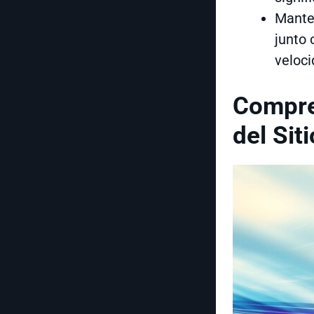
Manten
junto 
veloci
Compre
del Sit