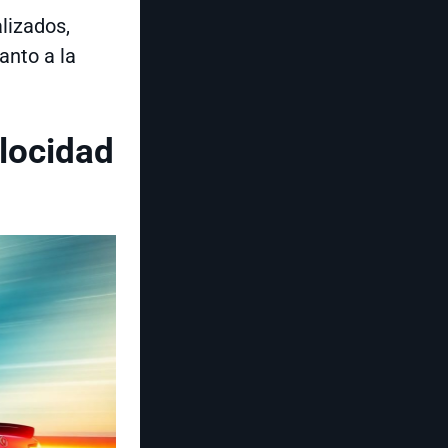
lizados,
anto a la
locidad